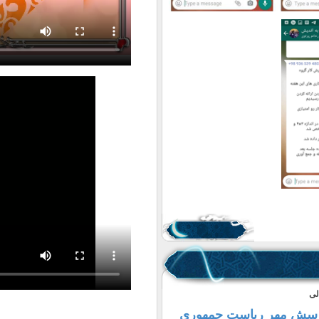
لی
پرسش مهر ریاست جمهوری