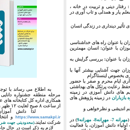
 دینی و تربیت در خانه ،
لم یار و همدلی و تاب آوری در
تأثیر دینداری در زندگی انسان
ان با عنوان راه های خداشناسی
زان با عنوان: انسان مهمترین
ان با عنوان: بررسی گرایش به
ن جهت آشنایی بیشتر آنها با
زی بخصوص اینستاگرام
ری ایام محرم و صفر با حضور
ا حفظ رعایت پرتکل های بهداشتی
به اطلاع می رساند با توج
م های دانش آموزی در زمینه
مرحله منطقه جشنواره دانایی 
 بازباران
در زمینه پژوهش های
از ساعت ۸ صبح لغایت ۱۲ ظهر برگزار خواهد شد.
م اندیشی و نظرخواهی و
لذا دانش آموزان محت
و انتخا
https://www.samakpl.ir
(
مهرانه 7
-
مهرانه8
-
مهرانه9
) در
شرکت نمایند.
(محدودیتی جهت شرکت
لیاء دانش آموزان، با فعالیت
لازم به ذکر است در حال حاضر