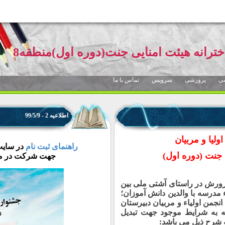
خترانه هیئت امنایی جنت(دوره اول)منطقه8
ی
پرورشی
سرویس
تماس با ما
اطلاعیه 2 - 99/5/9
ولیا و مربیان
راهنمای ثبت نام
در سایت
 جنت (دوره اول)
جهت شرکت در مسا
ورش در راستای آشتی ملی بین
 مدرسه با والدین دانش آموزان؛
نجمن اولیاء و مربیان دبیرستان
جه به شرایط موجود جهت تبدیل
 شرح ذیل می باشد: