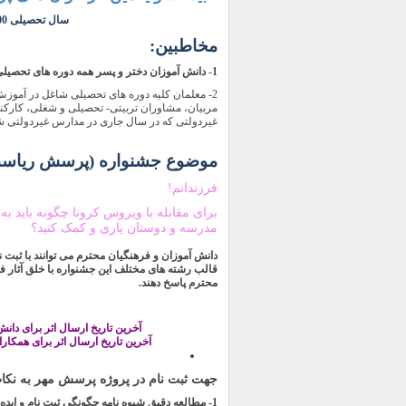
سال تحصیلی 1400-1399
مخاطبین:
1- دانش آموزان دختر و پسر همه دوره های تحصیلی (به جز دانش آموزان دوره اول ابتدایی)
2- معلمان کلیه دوره های تحصیلی شاغل در آموز
مربیان، مشاوران تربیتی- تحصیلی و شغلی، کارکن
غیردولتی که در سال جاری در مدارس غیردولتی شا
موضوع جشنواره (پرسش ریاست
فرزندانم!
برای مقابله با ویروس کرونا چگونه باید ب
مدرسه و دوستان یاری و کمک کنید؟
دانش آموزان و فرهنگیان محترم می توانند با ثبت ن
قالب رشته های مختلف این جشنواره با خلق آثار 
محترم پاسخ دهند.
آخرین تاریخ ارسال اثر برای دانش آموزان :30
آخرین تاریخ ارسال اثر برای همکاران فرهنگی 
جهت ثبت نام در پروژه پرسش مهر به نکات 
1- مطالعه دقیق شیوه نامه چگونگی ثبت نام و ایده پردازی و خلق اثر