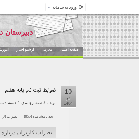
ورود به سامانه
دبیرستان د
صفحه اصلی
معرفی
آرشیو اخبار
آموزش
ضوابط ثبت نام پایه هفتم
10
تیر
مولف:
فاطمه ارجمندی
/ دسته: دسته 
1404
تعداد مشاهده (856) نظرات (0)
نظرات کاربران درباره خ