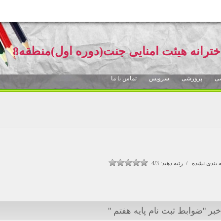
خترانه هیئت امنایی جنت(دوره اول)منطقه8
ی
پرورشی
سرویس
تماس با ما
بندی نشده / رتبه دهید:
4/3
بر "ضوابط ثبت نام پایه هفتم "