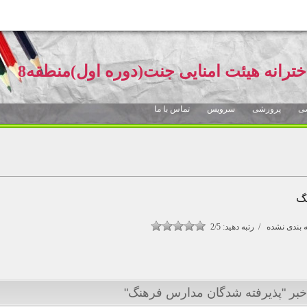
خترانه هیئت امنایی جنت(دوره اول)منطقه8
ی
پرورشی
سرویس
تماس با ما
نگ
بندی نشده / رتبه دهید:
2/5
خبر "پذیرفته شدگان مدارس فرهنگ"